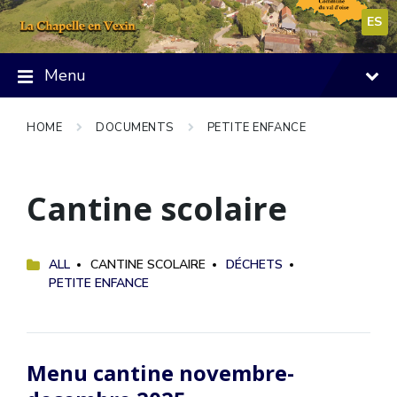
Skip
Skip
Skip
to
to
to
ES
content
main
footer
navigation
Menu
HOME
DOCUMENTS
PETITE ENFANCE
Cantine scolaire
ALL
CANTINE SCOLAIRE
DÉCHETS
PETITE ENFANCE
Menu cantine novembre-