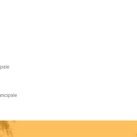
e
ipale
unicipale