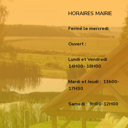
HORAIRES MAIRIE
Fermé le mercredi
Ouvert :
Lundi et Vendredi
14H00- 18H00
Mardi et Jeudi :
13h00-
17H30
Samedi :
9H00-12H00