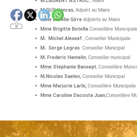
M.LAURENT ASTRUC
, Maire
M.GUY Hanras
, Adjoint au Maire
Mme Aurelie Girre
Adjointe au Maire
0
Mme Brigitte Botella
Conseillère Municipal
M. Michel Alexeef
, Conseiller Municipale
M. Serge Legras
Conseiller Municipal
M. Frederic Hamelin
, Conseiller municipal
Mme Stephanie Bansept
, Conseillère Munic
M.Nicolas Saelen,
Conseiller Municipal
Mme Marjorie Larbi,
Conseillère Municipale
Mme Caroline Dacosta Juan
,Conseillère M