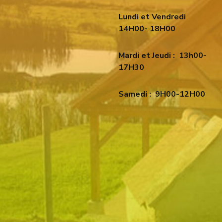
Lundi et Vendredi
14H00- 18H00
Mardi et Jeudi :
13h00-
17H30
Samedi :
9H00-12H00