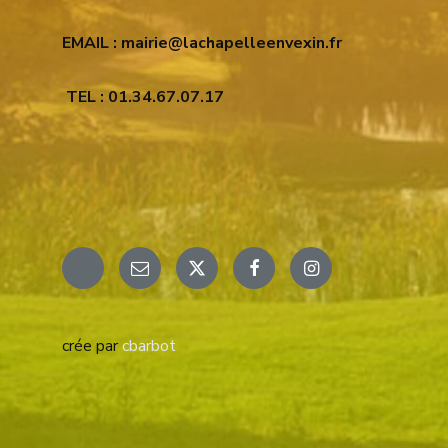
EMAIL : mairie@lachapelleenvexin.fr
TEL : 01.34.67.07.17
Email
X
Facebook
Instagram
crée par
cbarbot