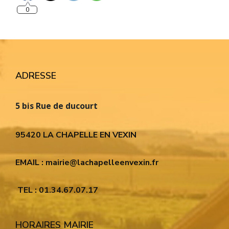
0
ADRESSE
5 bis Rue de ducourt
95420 LA CHAPELLE EN VEXIN
EMAIL : mairie@lachapelleenvexin.fr
TEL : 01.34.67.07.17
HORAIRES MAIRIE