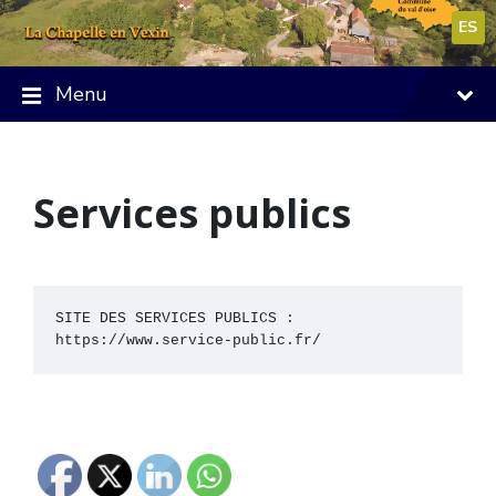
Skip
Skip
Skip
to
to
to
ES
content
main
footer
navigation
Menu
Services publics
SITE DES SERVICES PUBLICS : 
https://www.service-public.fr/