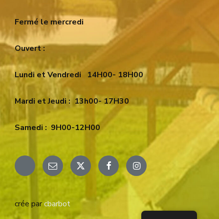
Fermé le mercredi
Ouvert :
Lundi et Vendredi
14H00- 18H00
Mardi et Jeudi :
13h00- 17H30
Samedi :
9H00-12H00
Email
X
Facebook
Instagram
crée par
cbarbot