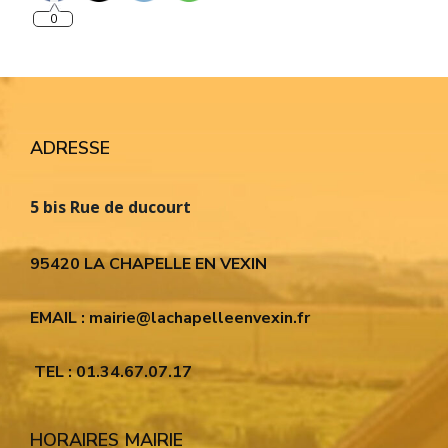
0
ADRESSE
5 bis Rue de ducourt
95420 LA CHAPELLE EN VEXIN
EMAIL : mairie@lachapelleenvexin.fr
TEL : 01.34.67.07.17
HORAIRES MAIRIE