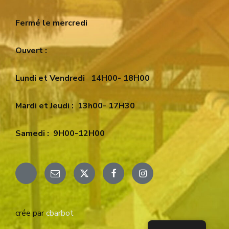
Fermé le mercredi
Ouvert :
Lundi et Vendredi
14H00- 18H00
Mardi et Jeudi :
13h00- 17H30
Samedi :
9H00-12H00
Email
X
Facebook
Instagram
crée par
cbarbot