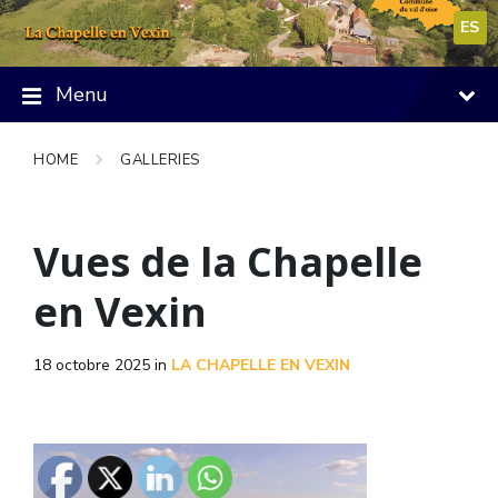
Skip
Skip
Skip
to
to
to
ES
content
main
footer
navigation
Menu
HOME
GALLERIES
Vues de la Chapelle
en Vexin
18 octobre 2025
in
LA CHAPELLE EN VEXIN