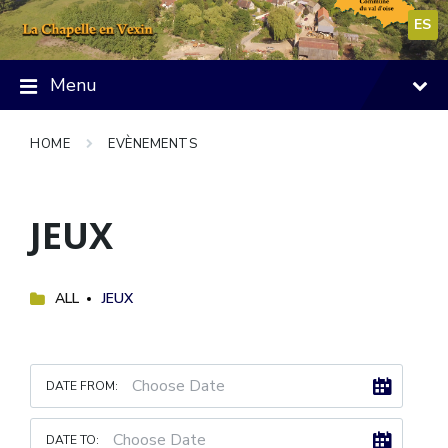
Skip
Skip
Skip
to
to
to
ES
content
main
footer
navigation
Menu
HOME
EVÈNEMENTS
JEUX
ALL
JEUX
DATE FROM:
DATE TO: