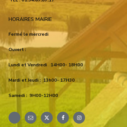
TEL : 01.34.67.07.17
HORAIRES MAIRIE
Fermé le mercredi
Ouvert :
Lundi et Vendredi
14H00- 18H00
Mardi et Jeudi :
13h00- 17H30
Samedi :
9H00-12H00
Email
X
Facebook
Instagram